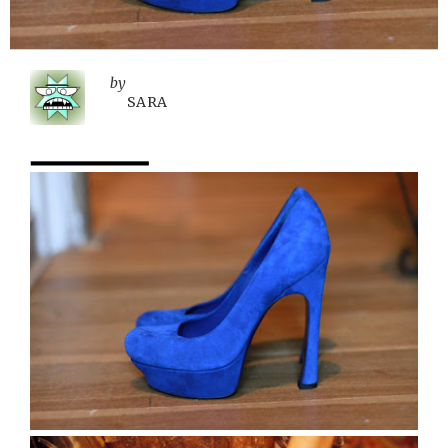
by
SARA