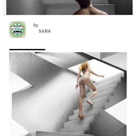
by
SARA