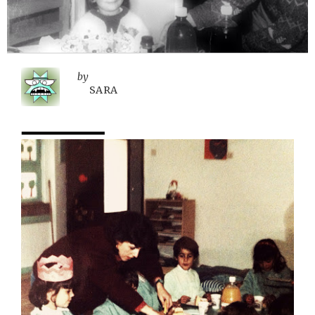
by
SARA