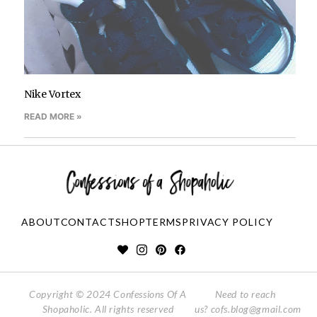
Nike Vortex
READ MORE »
ABOUT
CONTACT
SHOP
TERMS
PRIVACY POLICY
Copyright © 2024 Confessions Of A
Need to reach
Shopaholic. All rights reserved
us?
cofs.blog@gmail.com