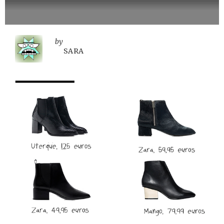
by
SARA