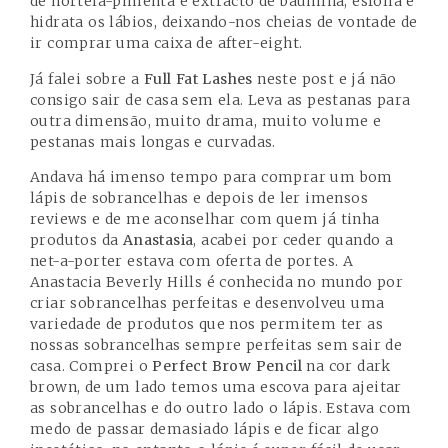
de hortelã-pimenta e extracto de baunilha, esfolia e
hidrata os lábios, deixando-nos cheias de vontade de
ir comprar uma caixa de after-eight.
Já falei sobre a
Full Fat Lashes
neste post e já não
consigo sair de casa sem ela. Leva as pestanas para
outra dimensão, muito drama, muito volume e
pestanas mais longas e curvadas.
Andava há imenso tempo para comprar um bom
lápis de sobrancelhas e depois de ler imensos
reviews e de me aconselhar com quem já tinha
produtos da
Anastasia
, acabei por ceder quando a
net-a-porter estava com oferta de portes. A
Anastacia Beverly Hills é conhecida no mundo por
criar sobrancelhas perfeitas e desenvolveu uma
variedade de produtos que nos permitem ter as
nossas sobrancelhas sempre perfeitas sem sair de
casa. Comprei o
Perfect Brow Pencil
na cor dark
brown, de um lado temos uma escova para ajeitar
as sobrancelhas e do outro lado o lápis. Estava com
medo de passar demasiado lápis e de ficar algo