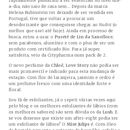
rapidamente passaram a ser essenciais no meu dia-
a-dia, não saio de casa sem… Depois da marca
Helena Rubinstein ter deixado de ser vendida em
Portugal, tive que voltar a procurar um
desodorizante que conseguisse chegar ao
Nudist
(o
melhor que usei até hoje). Ainda em processo de
busca, estou a usar o
Pureté de Lin da Sanoflore
,
sem parabenos, alumínio e com o plus de ser um
produto com certificado Bio. Para já super
satisfeita, veio da Citypharma num pack de 2.
O novo perfume da
Chloé, Love Story
não podia ser
mais primaveril e indicado para esta mudança de
estação. Com flor de laranjeira, jasmim e cedro é
um perfume fresco com uma identidade forte e
floral.
Sou fã de esfoliantes, já o repeti várias vezes aqui
pelo blog e os melhores esfoliantes de lábios (com
os melhores sabores) são sem dúvida os da
Lush
. E
se vos dissesse que existe um after-eight podia ser
um esfoliante de lábios? O
Mint Julips
é. Com óleo