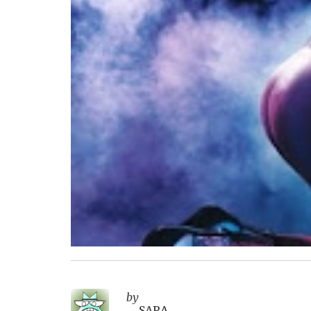
by
SARA