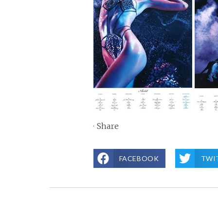
·
Share
FACEBOOK
TWI