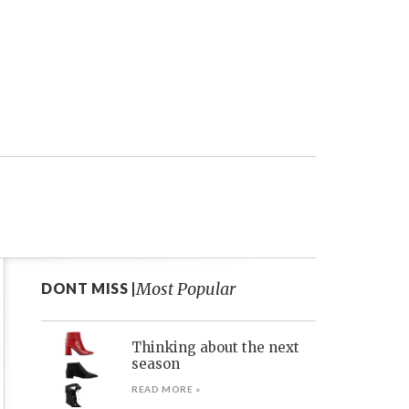
Most Popular
DONT MISS |
Thinking about the next
season
READ MORE »