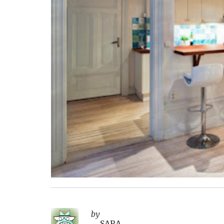
by
SARA