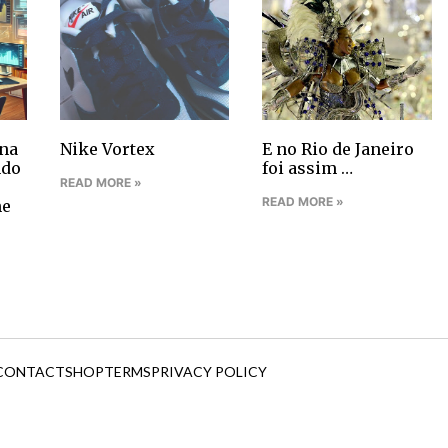
na
Nike Vortex
E no Rio de Janeiro
ndo
foi assim …
READ MORE »
READ MORE »
ne
CONTACT
SHOP
TERMS
PRIVACY POLICY