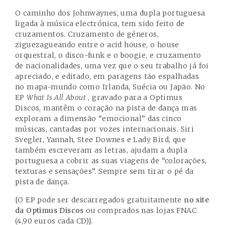
O caminho dos Johnwaynes, uma dupla portuguesa
ligada à música electrónica, tem sido feito de
cruzamentos. Cruzamento de géneros,
ziguezagueando entre o acid house, o house
orquestral, o disco-funk e o boogie, e cruzamento
de nacionalidades, uma vez que o seu trabalho já foi
apreciado, e editado, em paragens tão espalhadas
no mapa-mundo como Irlanda, Suécia ou Japão. No
EP
What Is All About
, gravado para a Optimus
Discos, mantêm o coração na pista de dança mas
exploram a dimensão “emocional” das cinco
músicas, cantadas por vozes internacionais. Siri
Svegler, Yannah, Stee Downes e Lady Bird, que
também escreveram as letras, ajudam a dupla
portuguesa a cobrir as suas viagens de “colorações,
texturas e sensações”. Sempre sem tirar o pé da
pista de dança.
[O EP pode ser descarregados gratuitamente
no site
da Optimus Discos
ou comprados nas lojas FNAC
(4,90 euros cada CD)].