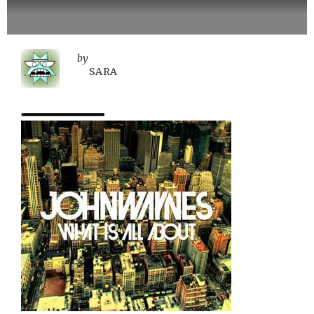
by
SARA