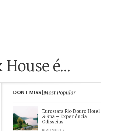
x House é…
Most Popular
DONT MISS |
Eurostars Rio Douro Hotel
& Spa – Experiência
Odisseias
READ MORE »