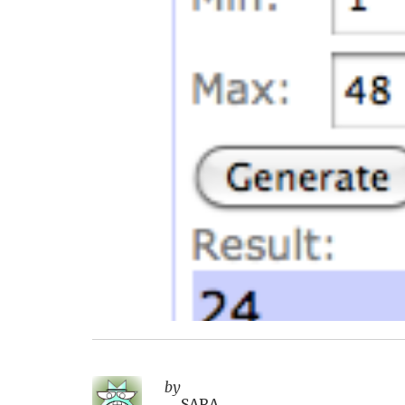
by
SARA