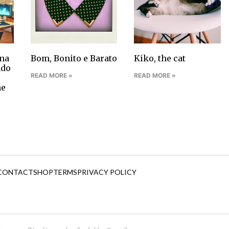
na
Bom, Bonito e Barato
Kiko, the cat
ndo
READ MORE »
READ MORE »
ne
CONTACT
SHOP
TERMS
PRIVACY POLICY