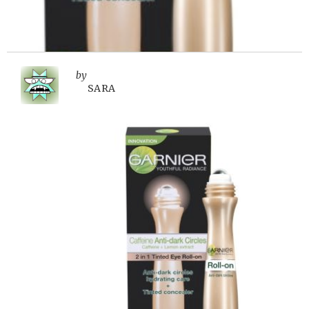
by
SARA