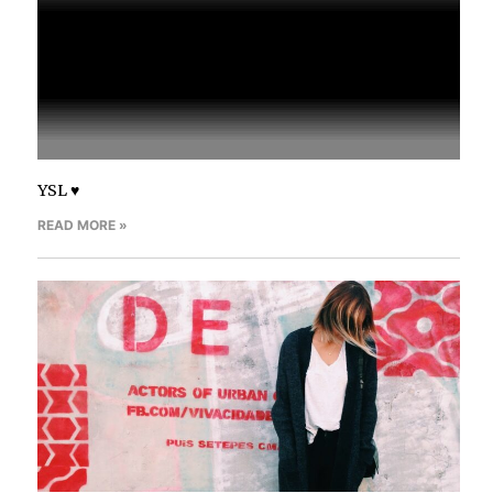
YSL ♥
READ MORE »