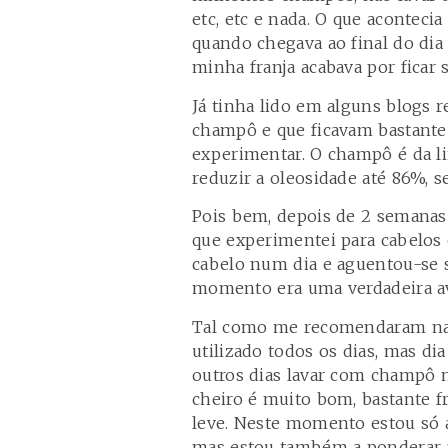
etc, etc e nada. O que acontec
quando chegava ao final do dia 
minha franja acabava por ficar 
Já tinha lido em alguns blogs
champô e que ficavam bastante 
experimentar. O champô é da l
reduzir a oleosidade até 86%, 
Pois bem, depois de 2 semanas 
que experimentei para cabelos o
cabelo num dia e aguentou-se s
momento era uma verdadeira a
Tal como me recomendaram na 
utilizado todos os dias, mas di
outros dias lavar com champô n
cheiro é muito bom, bastante f
leve. Neste momento estou só a
mas estou também a ponderar a