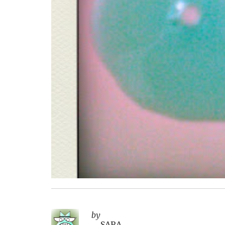
by
SARA