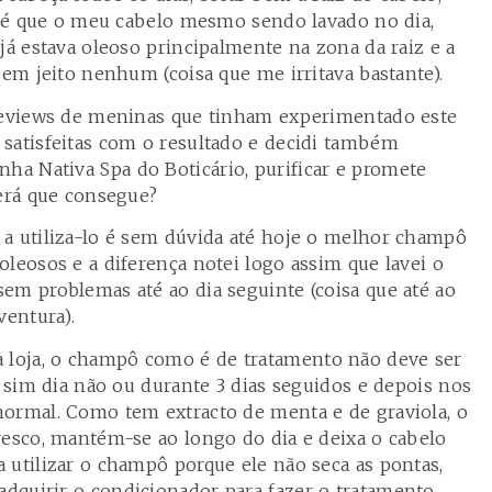
ia é que o meu cabelo mesmo sendo lavado no dia,
já estava oleoso principalmente na zona da raiz e a
sem jeito nenhum (coisa que me irritava bastante).
 reviews de meninas que tinham experimentado este
satisfeitas com o resultado e decidi também
inha
Nativa Spa do Boticário
, purificar e promete
será que consegue?
a utiliza-lo é sem dúvida até hoje o melhor champô
leosos e a diferença notei logo assim que lavei o
em problemas até ao dia seguinte (coisa que até ao
ventura).
loja, o champô como é de tratamento não deve ser
a sim dia não ou durante 3 dias seguidos e depois nos
ormal. Como tem extracto de menta e de graviola, o
resco, mantém-se ao longo do dia e deixa o cabelo
 utilizar o champô porque ele não seca as pontas,
dquirir o condicionador para fazer o tratamento