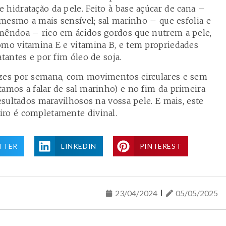
 hidratação da pele. Feito à base açúcar de cana –
, mesmo a mais sensível; sal marinho – que esfolia e
amêndoa – rico em ácidos gordos que nutrem a pele,
omo vitamina E e vitamina B, e tem propriedades
atantes e por fim óleo de soja.
ezes por semana, com movimentos circulares e sem
tamos a falar de sal marinho) e no fim da primeira
resultados maravilhosos na vossa pele. E mais, este
iro é completamente divinal.
TTER
LINKEDIN
PINTEREST
23/04/2024
05/05/2025