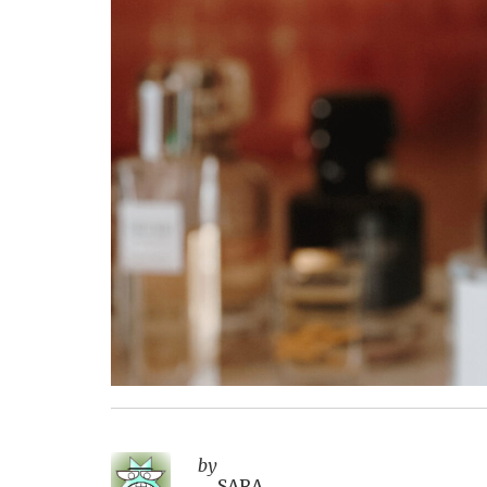
by
SARA