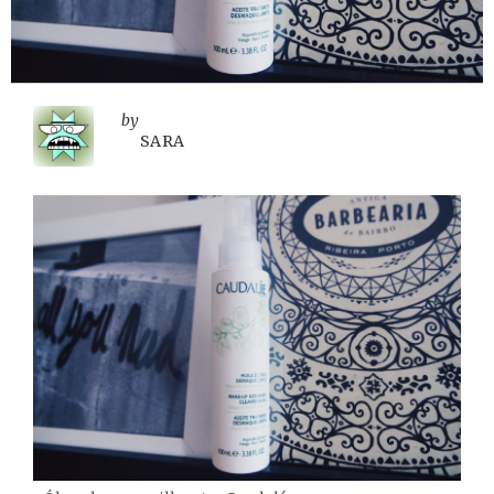
by
SARA