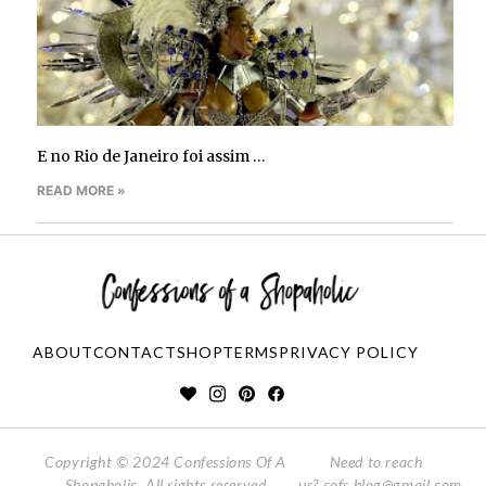
E no Rio de Janeiro foi assim …
READ MORE »
ABOUT
CONTACT
SHOP
TERMS
PRIVACY POLICY
Copyright © 2024 Confessions Of A
Need to reach
Shopaholic. All rights reserved
us?
cofs.blog@gmail.com