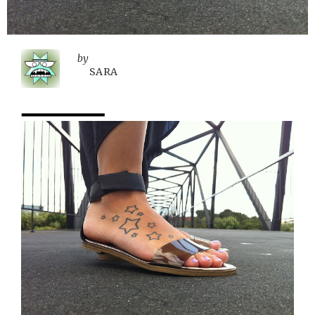
by
SARA