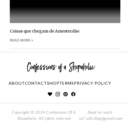
Coisas que chegam de Amesterdão
READ MORE »
ABOUT
CONTACT
SHOP
TERMS
PRIVACY POLICY
Copyright © 2024 Confessions Of A
Need to reach
Shopaholic. All rights reserved
us?
cofs.blog@gmail.com