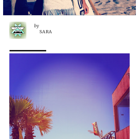
by
SARA