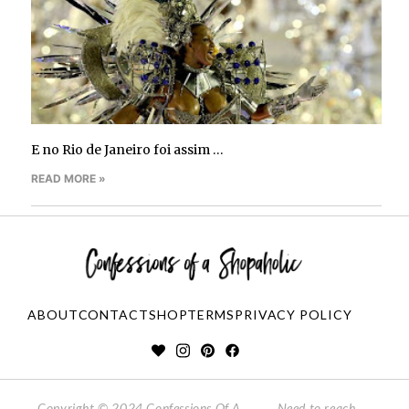
E no Rio de Janeiro foi assim …
READ MORE »
ABOUT
CONTACT
SHOP
TERMS
PRIVACY POLICY
Copyright © 2024 Confessions Of A
Need to reach