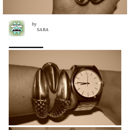
by
SARA