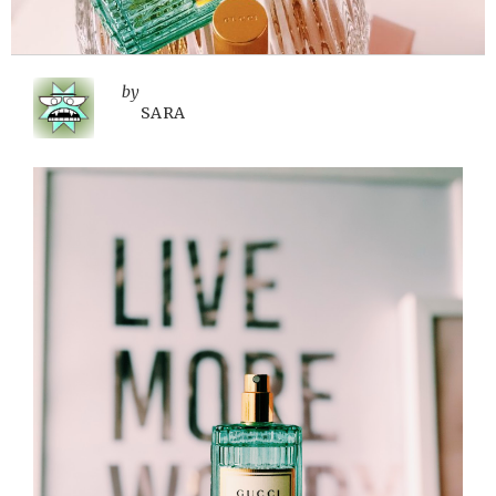
by
SARA