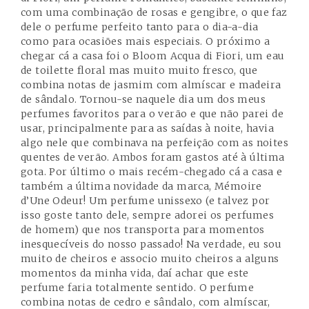
com uma combinação de rosas e gengibre, o que faz
dele o perfume perfeito tanto para o dia-a-dia
como para ocasiões mais especiais. O próximo a
chegar cá a casa foi o Bloom Acqua di Fiori, um eau
de toilette floral mas muito muito fresco, que
combina notas de jasmim com almíscar e madeira
de sândalo. Tornou-se naquele dia um dos meus
perfumes favoritos para o verão e que não parei de
usar, principalmente para as saídas à noite, havia
algo nele que combinava na perfeição com as noites
quentes de verão. Ambos foram gastos até à última
gota. Por último o mais recém-chegado cá a casa e
também a última novidade da marca,
Mémoire
d’Une Odeur
! Um perfume unissexo (e talvez por
isso goste tanto dele, sempre adorei os perfumes
de homem) que nos transporta para momentos
inesquecíveis do nosso passado! Na verdade, eu sou
muito de cheiros e associo muito cheiros a alguns
momentos da minha vida, daí achar que este
perfume faria totalmente sentido. O perfume
combina notas de cedro e sândalo, com almíscar,