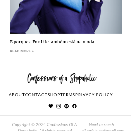
E porque a Fox Life também está na moda
READ MORE »
ABOUT
CONTACT
SHOP
TERMS
PRIVACY POLICY
Copyright © 2024 Confessions Of A
Need to reach
Shopaholic. All rights reserved
us?
cofs.blog@gmail.com