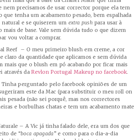
 nem precisamos de usar corrector porque ela tem
ho que tenha um acabamento pesado, bem espalhada
o natural e se quiserem um
extra push
para usar à
o mais de base. Vale sem dúvida tudo o que dizem
bar vou voltar a comprar.
al Reef – O meu primeiro blush em creme, a cor
e claro da quantidade que aplicamos e sem dúvida
 mais que o blush em pó acabando por ficar mais
ei através da
Revlon Portugal Makeup no facebook
.
 Tinha perguntado pelo facebook opiniões de um
sugeriram este da Mac (para substituir o meu roll on
ais pesada (não sei porquê, mas nos correctores
olheiras e borbulhas chatas e tem um acabamento mate
turale – A Vic já tinha falado dele, era um dos que
eito de “
boca apagada
” e como para o dia-a-dia