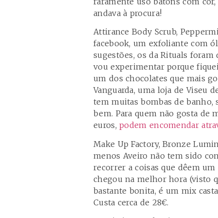
raramente uso batons com cor, 
andava à procura!
Attirance Body Scrub, Pepperm
facebook, um exfoliante com ól
sugestões, os da Rituals foram
vou experimentar porque fiquei
um dos chocolates que mais gos
Vanguarda, uma loja de Viseu d
tem muitas bombas de banho, 
bem. Para quem não gosta de 
euros,
podem encomendar atrav
Make Up Factory, Bronze Lumin
menos Aveiro não tem sido con
recorrer a coisas que dêem um 
chegou na melhor hora (visto q
bastante bonita, é um mix cast
Custa cerca de 28€.