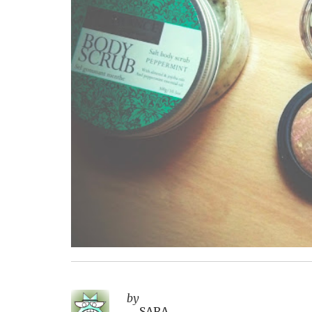
by
SARA