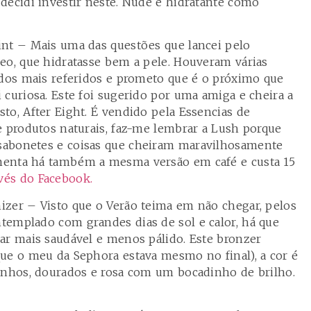
decidi investir neste. Nude e hidratante como
int – Mais uma das questões que lancei pelo
eo, que hidratasse bem a pele. Houveram várias
 dos mais referidos e prometo que é o próximo que
 curiosa. Este foi sugerido por uma amiga e cheira a
to, After Eight. É vendido pela Essencias de
e produtos naturais, faz-me lembrar a Lush porque
sabonetes e coisas que cheiram maravilhosamente
menta há também a mesma versão em café e custa 15
és do Facebook.
izer – Visto que o Verão teima em não chegar, pelos
templado com grandes dias de sol e calor, há que
ar mais saudável e menos pálido. Este bronzer
ue o meu da Sephora estava mesmo no final), a cor é
anhos, dourados e rosa com um bocadinho de brilho.