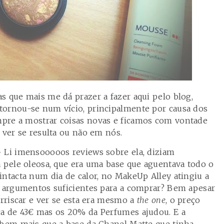
s que mais me dá prazer a fazer aqui pelo blog,
tornou-se num vício, principalmente por causa dos
pre a mostrar coisas novas e ficamos com vontade
, ver se resulta ou não em nós.
 Li imensooooos reviews sobre ela, diziam
a pele oleosa, que era uma base que aguentava todo o
intacta num dia de calor, no MakeUp Alley atingiu a
o argumentos suficientes para a comprar? Bem apesar
arriscar e ver se esta era mesmo a
the one
, o preço
ca de 43€ mas os 20% da Perfumes ajudou. E a
 bem mais que a base da Chanel Matte que tinha