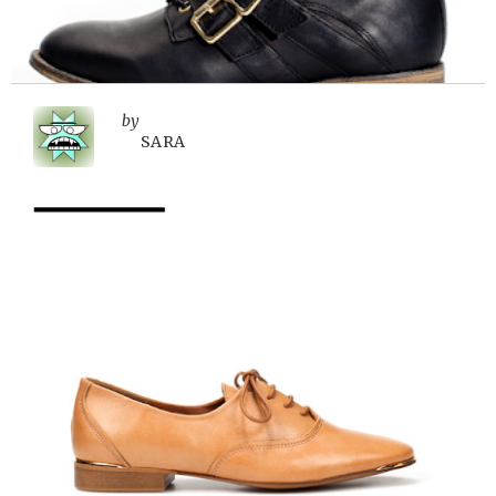
by
SARA