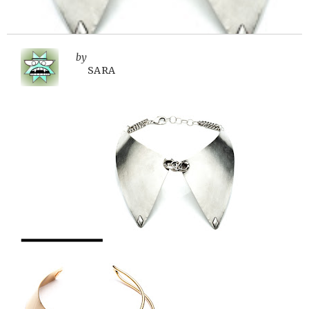
by
SARA