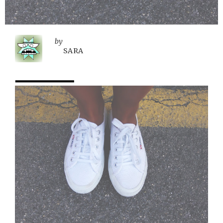
by
SARA