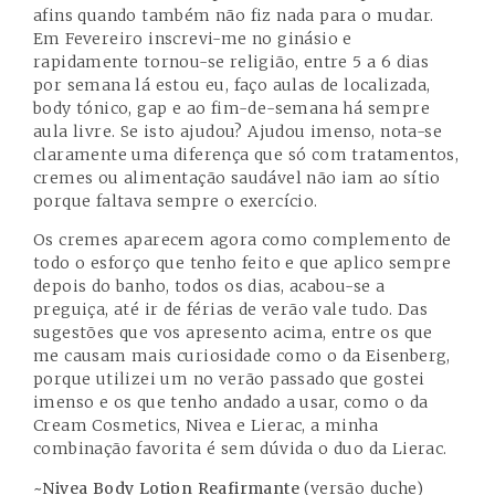
afins quando também não fiz nada para o mudar.
Em Fevereiro inscrevi-me no ginásio e
rapidamente tornou-se religião, entre 5 a 6 dias
por semana lá estou eu, faço aulas de localizada,
body tónico, gap e ao fim-de-semana há sempre
aula livre. Se isto ajudou? Ajudou imenso, nota-se
claramente uma diferença que só com tratamentos,
cremes ou alimentação saudável não iam ao sítio
porque faltava sempre o exercício.
Os cremes aparecem agora como complemento de
todo o esforço que tenho feito e que aplico sempre
depois do banho, todos os dias, acabou-se a
preguiça, até ir de férias de verão vale tudo. Das
sugestões que vos apresento acima, entre os que
me causam mais curiosidade como o da Eisenberg,
porque utilizei um no verão passado que gostei
imenso e os que tenho andado a usar, como o da
Cream Cosmetics, Nivea e Lierac, a minha
combinação favorita é sem dúvida o duo da Lierac.
~
Nivea Body Lotion Reafirmante
(versão duche)