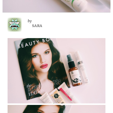
by
SARA