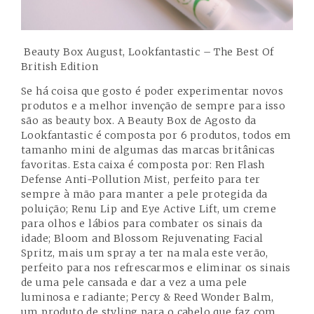
Beauty Box August, Lookfantastic – The Best Of
British Edition
Se há coisa que gosto é poder experimentar novos
produtos e a melhor invenção de sempre para isso
são as beauty box. A Beauty Box de Agosto da
Lookfantastic é composta por 6 produtos, todos em
tamanho mini de algumas das marcas britânicas
favoritas. Esta caixa é composta por: Ren Flash
Defense Anti-Pollution Mist, perfeito para ter
sempre à mão para manter a pele protegida da
poluição; Renu Lip and Eye Active Lift, um creme
para olhos e lábios para combater os sinais da
idade; Bloom and Blossom Rejuvenating Facial
Spritz, mais um spray a ter na mala este verão,
perfeito para nos refrescarmos e eliminar os sinais
de uma pele cansada e dar a vez a uma pele
luminosa e radiante; Percy & Reed Wonder Balm,
um produto de styling para o cabelo que faz com