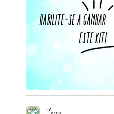
by
SARA