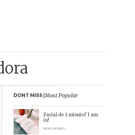
dora
Most Popular
DONT MISS |
Facial de 1 minuto? I am
in!
READ MORE »