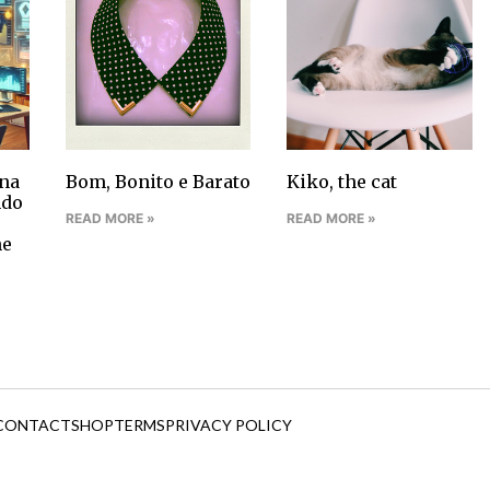
na
Bom, Bonito e Barato
Kiko, the cat
ndo
READ MORE »
READ MORE »
ne
CONTACT
SHOP
TERMS
PRIVACY POLICY