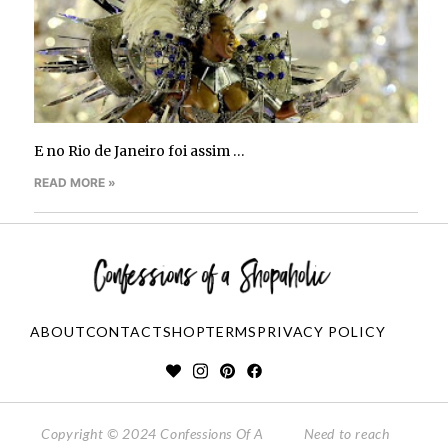
E no Rio de Janeiro foi assim …
READ MORE »
ABOUT
CONTACT
SHOP
TERMS
PRIVACY POLICY
Copyright © 2024 Confessions Of A
Need to reach