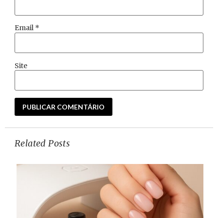
Email
*
Site
Related Posts