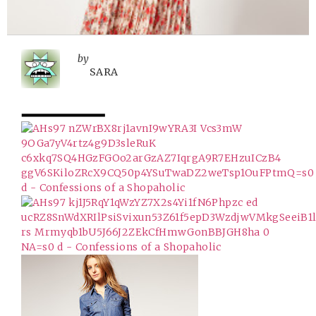
by
SARA