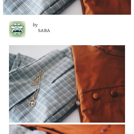
by
SARA