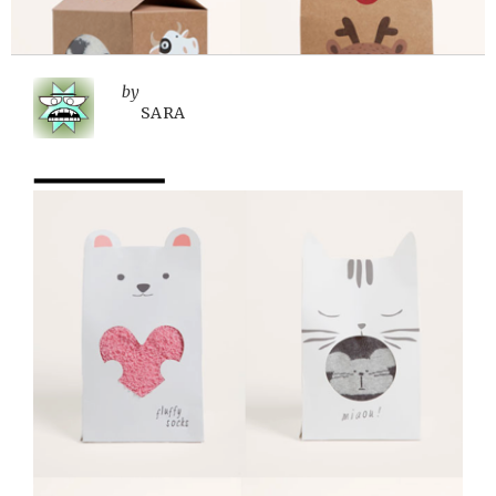
by
SARA