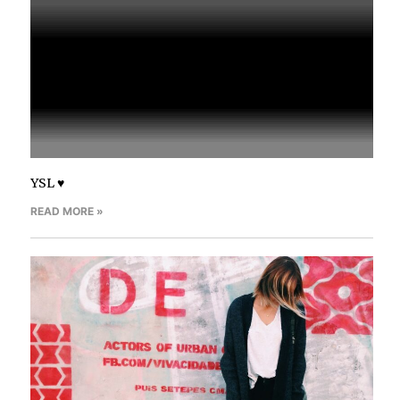
YSL ♥
READ MORE »