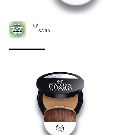
by
SARA