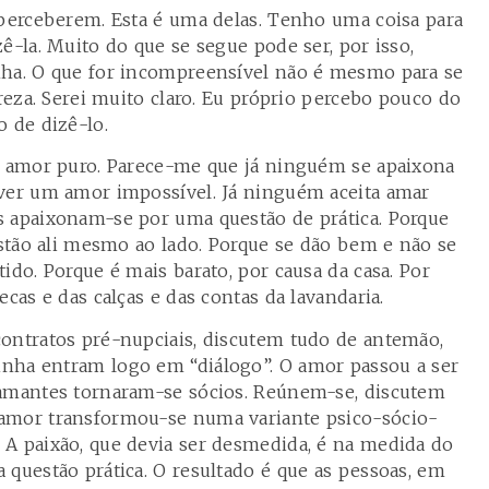
 perceberem. Esta é uma delas. Tenho uma coisa para
ê-la. Muito do que se segue pode ser, por isso,
nha. O que for incompreensível não é mesmo para se
areza. Serei muito claro. Eu próprio percebo pouco do
 de dizê-lo.
o amor puro. Parece-me que já ninguém se apaixona
iver um amor impossível. Já ninguém aceita amar
s apaixonam-se por uma questão de prática. Porque
estão ali mesmo ao lado. Porque se dão bem e não se
ido. Porque é mais barato, por causa da casa. Por
cas e das calças e das contas da lavandaria.
ontratos pré-nupciais, discutem tudo de antemão,
nha entram logo em “diálogo”. O amor passou a ser
 amantes tornaram-se sócios. Reúnem-se, discutem
amor transformou-se numa variante psico-sócio-
A paixão, que devia ser desmedida, é na medida do
 questão prática. O resultado é que as pessoas, em