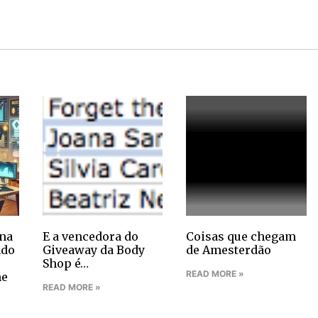
na
E a vencedora do
Coisas que chegam
ndo
Giveaway da Body
de Amesterdão
Shop é…
READ MORE »
ne
READ MORE »