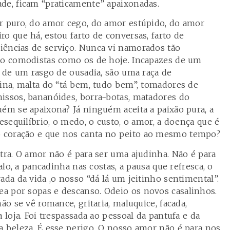
de, ficam “praticamente” apaixonadas.
r puro, do amor cego, do amor estúpido, do amor
o que há, estou farto de conversas, farto de
iências de serviço. Nunca vi namorados tão
tão comodistas como os de hoje. Incapazes de um
, de um rasgo de ousadia, são uma raça de
tina, malta do “tá bem, tudo bem”, tomadores de
issos, bananóides, borra-botas, matadores do
uém se apaixona? Já ninguém aceita a paixão pura, a
desequilíbrio, o medo, o custo, o amor, a doença que é
 coração e que nos canta no peito ao mesmo tempo?
tra. O amor não é para ser uma ajudinha. Não é para
valo, a pancadinha nas costas, a pausa que refresca, o
ada da vida ,o nosso “dá lá um jeitinho sentimental”.
a por sopas e descanso. Odeio os novos casalinhos.
ão se vê romance, gritaria, maluquice, facada,
 loja. Foi trespassada ao pessoal da pantufa e da
a beleza. É esse perigo. O nosso amor não é para nos