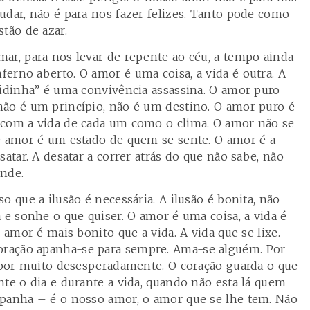
udar, não é para nos fazer felizes. Tanto pode como
tão de azar.
ar, para nos levar de repente ao céu, a tempo ainda
erno aberto. O amor é uma coisa, a vida é outra. A
vidinha” é uma convivência assassina. O amor puro
ão é um princípio, não é um destino. O amor puro é
 com a vida de cada um como o clima. O amor não se
O amor é um estado de quem se sente. O amor é a
satar. A desatar a correr atrás do que não sabe, não
ende.
o que a ilusão é necessária. A ilusão é bonita, não
 e sonhe o que quiser. O amor é uma coisa, a vida é
 amor é mais bonito que a vida. A vida que se lixe.
ração apanha-se para sempre. Ama-se alguém. Por
, por muito desesperadamente. O coração guarda o que
nte o dia e durante a vida, quando não esta lá quem
mpanha – é o nosso amor, o amor que se lhe tem. Não