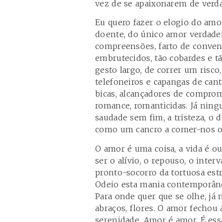
vez de se apaixonarem de verda
Eu quero fazer o elogio do amo
doente, do único amor verdadeir
compreensões, farto de conven
embrutecidos, tão cobardes e 
gesto largo, de correr um risco
telefoneiros e capangas de can
bicas, alcançadores de comprom
romance, romanticidas. Já ning
saudade sem fim, a tristeza, o 
como um cancro a comer-nos o
O amor é uma coisa, a vida é ou
ser o alívio, o repouso, o inter
pronto-socorro da tortuosa estr
Odeio esta mania contemporâne
Para onde quer que se olhe, já n
abraços, flores. O amor fechou a
serenidade. Amor é amor. É ess