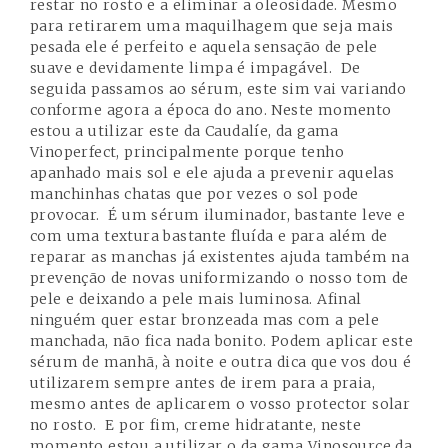
restar no rosto e a eliminar a oleosidade. Mesmo
para retirarem uma maquilhagem que seja mais
pesada ele é perfeito e aquela sensação de pele
suave e devidamente limpa é impagável. De
seguida passamos ao sérum, este sim vai variando
conforme agora a época do ano. Neste momento
estou a utilizar este da
Caudalíe, da gama
Vinoperfect
, principalmente porque tenho
apanhado mais sol e ele ajuda a prevenir aquelas
manchinhas chatas que por vezes o sol pode
provocar. É um sérum iluminador, bastante leve e
com uma textura bastante fluída e para além de
reparar as manchas já existentes ajuda também na
prevenção de novas uniformizando o nosso tom de
pele e deixando a pele mais luminosa. Afinal
ninguém quer estar bronzeada mas com a pele
manchada, não fica nada bonito. Podem aplicar este
sérum de manhã, à noite e outra dica que vos dou é
utilizarem sempre antes de irem para a praia,
mesmo antes de aplicarem o vosso protector solar
no rosto. E por fim, creme hidratante, neste
momento estou a utilizar o da gama
Vinosource da