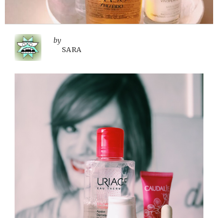
by
SARA