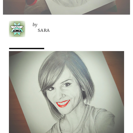
by
SARA