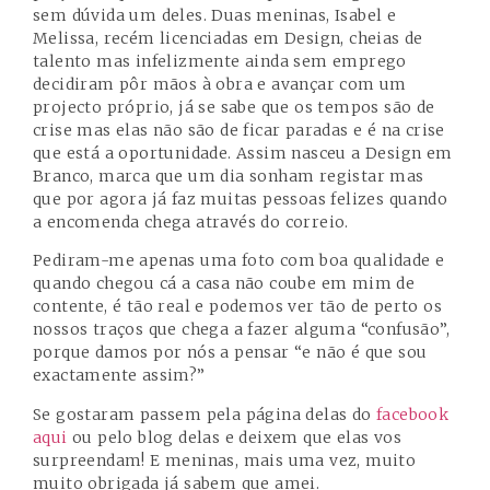
sem dúvida um deles. Duas meninas, Isabel e
Melissa, recém licenciadas em Design, cheias de
talento mas infelizmente ainda sem emprego
decidiram pôr mãos à obra e avançar com um
projecto próprio, já se sabe que os tempos são de
crise mas elas não são de ficar paradas e é na crise
que está a oportunidade. Assim nasceu a Design em
Branco, marca que um dia sonham registar mas
que por agora já faz muitas pessoas felizes quando
a encomenda chega através do correio.
Pediram-me apenas uma foto com boa qualidade e
quando chegou cá a casa não coube em mim de
contente, é tão real e podemos ver tão de perto os
nossos traços que chega a fazer alguma “confusão”,
porque damos por nós a pensar “e não é que sou
exactamente assim?”
Se gostaram passem pela página delas do
facebook
aqui
ou pelo
blog delas
e deixem que elas vos
surpreendam! E meninas, mais uma vez, muito
muito obrigada já sabem que amei.