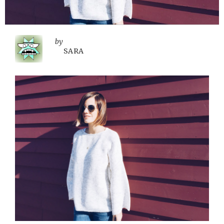
by
SARA