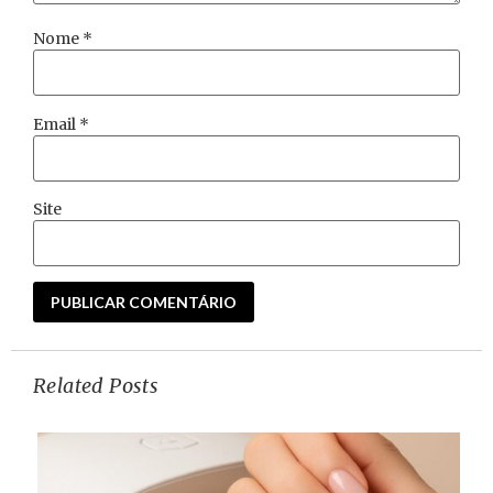
Nome
*
Email
*
Site
Related Posts