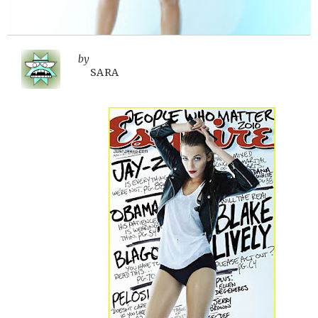
by
SARA