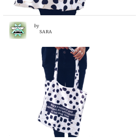
by
SARA