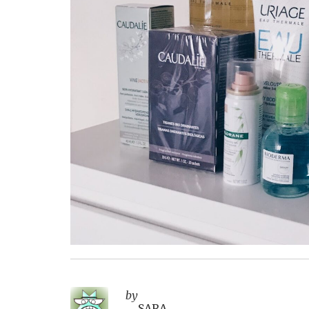
by
SARA