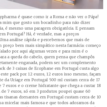
itypharma é quase como ir a Roma e não ver o Pápa!
ara mim que gosto um bocadinho para não dizer
cia, é mesmo uma paragem obrigatória. E pensam
 em Portugal? Há, é verdade, mas a preços
 Uma análise rápida e percebemos que mais de
 preço bem mais simpático nesta farmácia: começo
falado por aqui algumas vezes e para mim é o
para a queda do cabelo, quem pensa que champôs
letamente enganada, podem ser um complemento
ck de 3 caixas de Ecophane em Portugal custa algo
 este pack por 12 euros, 12 euros isso mesmo, façam
nte da Uriage em Portugal 500 ml custam cerca de 17
de 7 euros e o creme hidratante que chega a custar 18
 de 7 euros, só em 3 produtos poupei quase 60
 as tisanas drenantes em Portugal custam cerca de 10
gua micelar mais famosa e que todos adoramos da