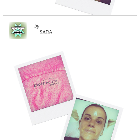
by
SARA