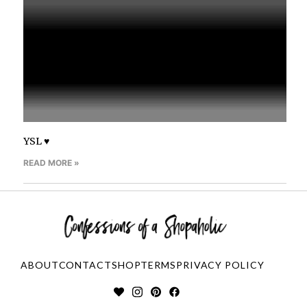
YSL ♥
READ MORE »
ABOUT
CONTACT
SHOP
TERMS
PRIVACY POLICY