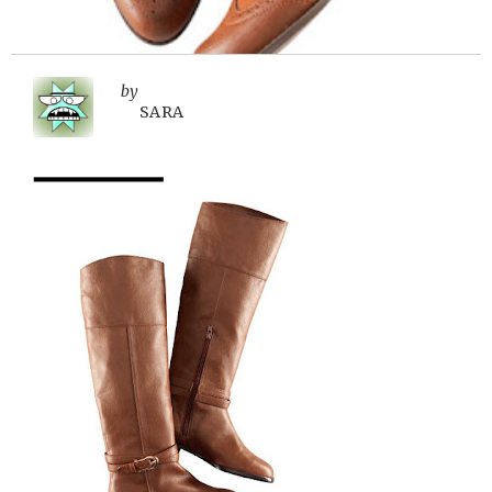
by
SARA