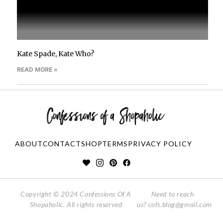
Kate Spade, Kate Who?
READ MORE »
ABOUT
CONTACT
SHOP
TERMS
PRIVACY POLICY
Copyright © 2024 Confessions Of A
Need to reach
Shopaholic. All rights reserved
us?
cofs.blog@gmail.com