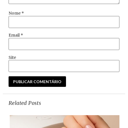
Nome
*
Email
*
Site
Related Posts