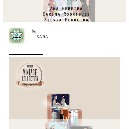
by
SARA