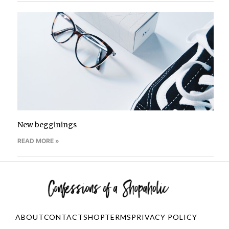
New begginings
READ MORE »
ABOUT
CONTACT
SHOP
TERMS
PRIVACY POLICY