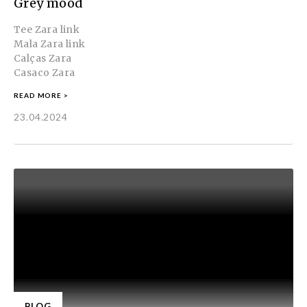
Grey mood
Tee Zara link
Mala Zara link
Calças Zara
Casaco Zara
READ MORE >
23.04.2024
BLOG