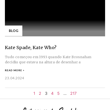
BLOG
Kate Spade, Kate Who?
Tudo começou em 1993 quando Kate Brosnahan
decidiu que estava na altura de desenhar a
READ MORE >
23.04.2024
1
2
3
4
5
…
217