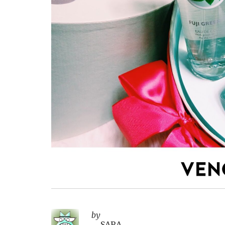
by
SARA