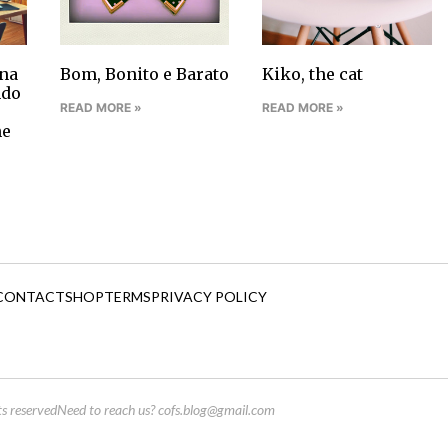
na
Bom, Bonito e Barato
Kiko, the cat
ndo
READ MORE »
READ MORE »
ne
CONTACT
SHOP
TERMS
PRIVACY POLICY
s reserved
Need to reach us?
cofs.blog@gmail.com