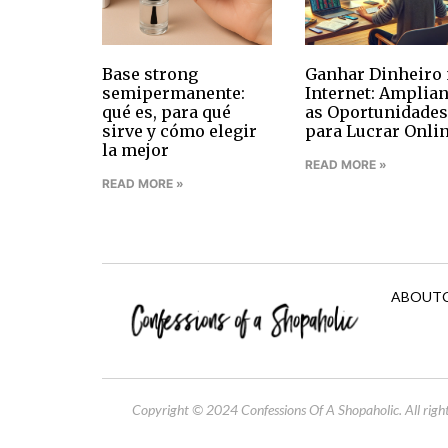
Base strong
Ganhar Dinheiro 
semipermanente:
Internet: Amplia
qué es, para qué
as Oportunidades
sirve y cómo elegir
para Lucrar Onli
la mejor
READ MORE »
READ MORE »
ABOUT
Copyright © 2024 Confessions Of A Shopaholic. All right