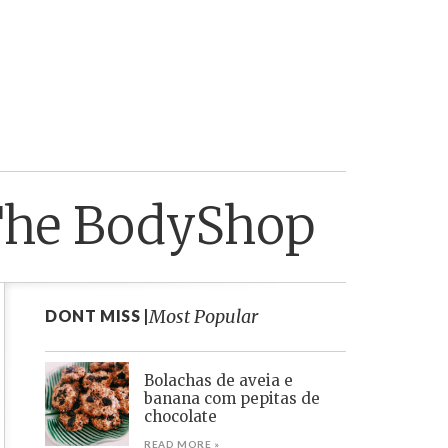
The BodyShop
Most Popular
DONT MISS |
Bolachas de aveia e
banana com pepitas de
chocolate
READ MORE »