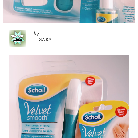
by
SARA