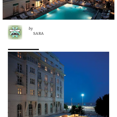
by
SARA