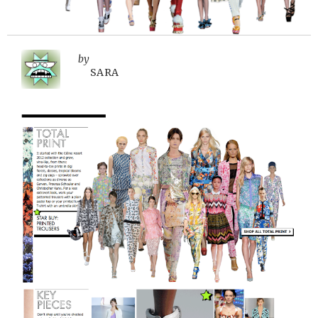
by
SARA