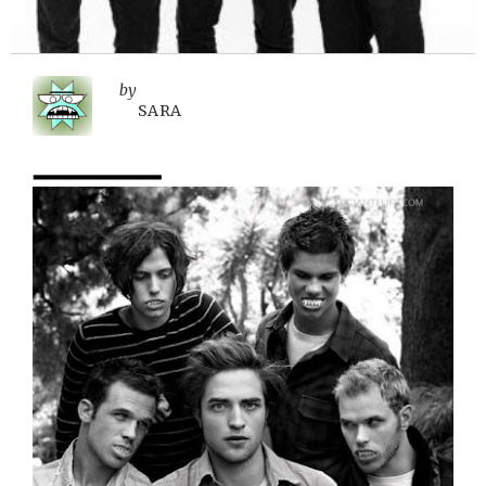
by
SARA