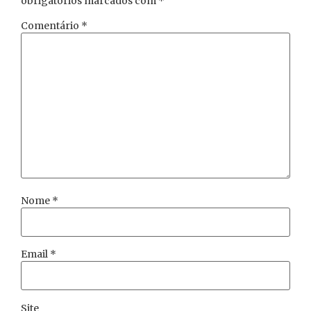
obrigatórios marcados com
*
Comentário
*
Nome
*
Email
*
Site