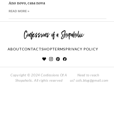
Ano novo, casa nova
READ MORE »
ABOUT
CONTACT
SHOP
TERMS
PRIVACY POLICY
Copyright © 2024 Confessions Of A
Need to reach
Shopaholic. All rights reserved
us?
cofs.blog@gmail.com