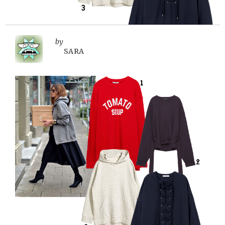
by
SARA