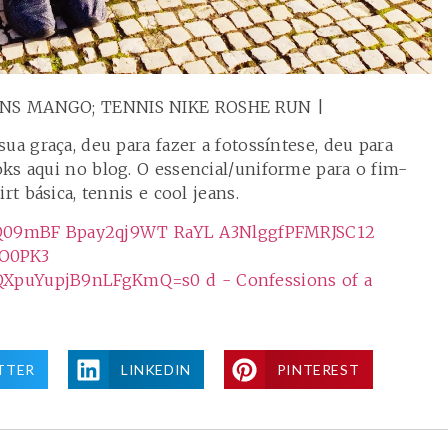
ANS MANGO; TENNIS NIKE ROSHE RUN |
ua graça, deu para fazer a fotossíntese, deu para
ooks aqui no blog. O essencial/uniforme para o fim-
rt básica, tennis e cool jeans.
TTER
LINKEDIN
PINTEREST