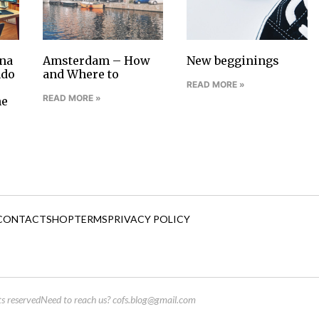
na
Amsterdam – How
New begginings
ndo
and Where to
READ MORE »
READ MORE »
ne
CONTACT
SHOP
TERMS
PRIVACY POLICY
s reserved
Need to reach us?
cofs.blog@gmail.com