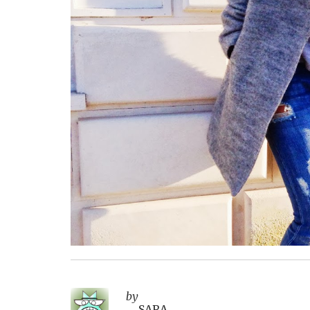
by
SARA