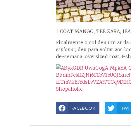
| COAT MANGO; TEE ZARA; JE
Finalmente o sol deu um ar da s
esplanar
, deu para voltar aos l
de-semana, oversized coat, t-shi
FACEBOOK
TWI