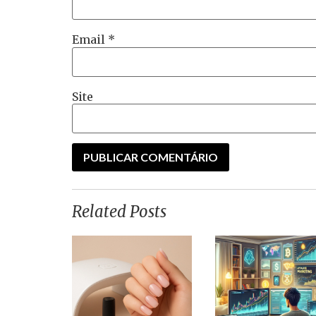
Email
*
Site
Related Posts