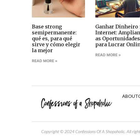
Base strong
Ganhar Dinheiro 
semipermanente:
Internet: Amplia
qué es, para qué
as Oportunidades
sirve y cómo elegir
para Lucrar Onli
la mejor
READ MORE »
READ MORE »
ABOUT
Copyright © 2024 Confessions Of A Shopaholic. All right